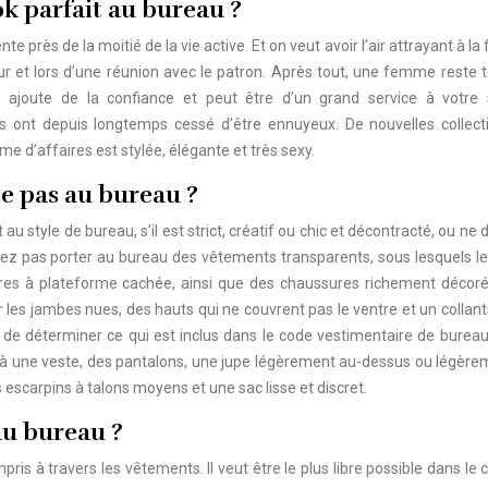
ok parfait au bureau ?
 près de la moitié de la vie active. Et on veut avoir l’air attrayant à la f
ur et lors d’une réunion avec le patron. Après tout, une femme reste 
joute de la confiance et peut être d’un grand service à votre 
 ont depuis longtemps cessé d’être ennuyeux. De nouvelles collect
d’affaires est stylée, élégante et très sexy.
te pas au bureau ?
 style de bureau, s’il est strict, créatif ou chic et décontracté, ou ne
ez pas porter au bureau des vêtements transparents, sous lesquels le
ures à plateforme cachée, ainsi que des chaussures richement décorée
r les jambes nues, des hauts qui ne couvrent pas le ventre et un collants
l de déterminer ce qui est inclus dans le code vestimentaire de bureau
 à une veste, des pantalons, une jupe légèrement au-dessus ou légère
scarpins à talons moyens et une sac lisse et discret.
au bureau ?
ris à travers les vêtements. Il veut être le plus libre possible dans le 