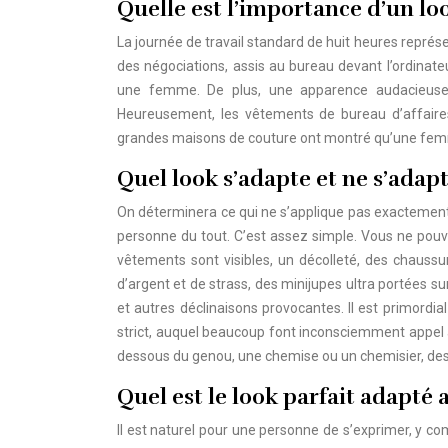
Quelle est l’importance d’un lo
La journée de travail standard de huit heures représente
des négociations, assis au bureau devant l’ordinate
une femme. De plus, une apparence audacieuse a
Heureusement, les vêtements de bureau d’affaires
grandes maisons de couture ont montré qu’une femme 
Quel look s’adapte et ne s’adap
On déterminera ce qui ne s’applique pas exactement au
personne du tout. C’est assez simple. Vous ne pouv
vêtements sont visibles, un décolleté, des chauss
d’argent et de strass, des minijupes ultra portées su
et autres déclinaisons provocantes. Il est primordia
strict, auquel beaucoup font inconsciemment appel
dessous du genou, une chemise ou un chemisier, des e
Quel est le look parfait adapté 
Il est naturel pour une personne de s’exprimer, y comp