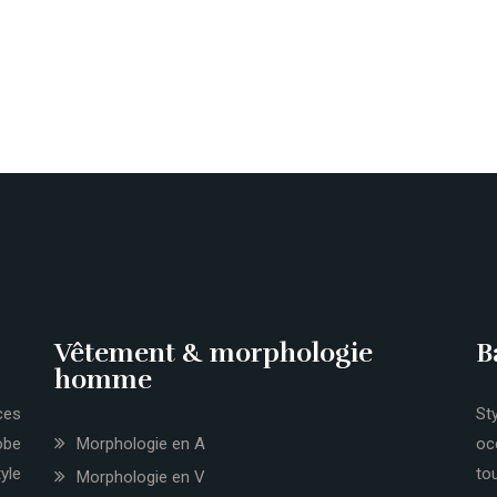
Vêtement & morphologie
B
homme
ces
St
obe
Morphologie en A
oc
yle
to
Morphologie en V